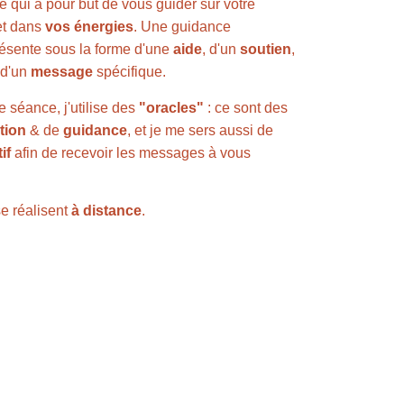
 qui a pour but de vous guider sur votre 
et dans 
vos énergies
. Une guidance 
résente sous la forme d'une 
aide
, d'un 
soutien
, 
 d'un 
message
 spécifique.
 séance, j'utilise des 
"oracles"
 : ce sont des 
tion
 & de 
guidance
, et je me sers aussi de 
if
 afin de recevoir les messages à vous 
 réalisent 
à distance
. 