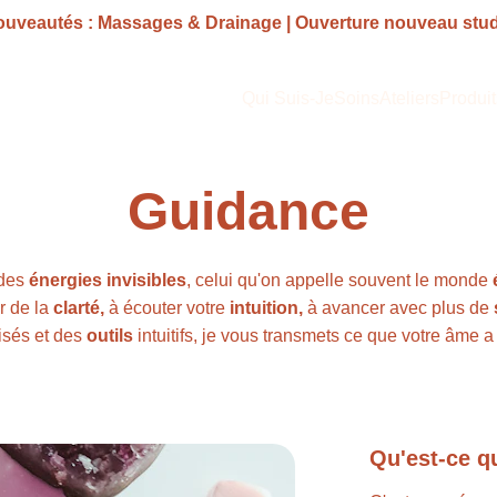
uveautés : Massages & Drainage | Ouverture nouveau stu
Qui Suis-Je
Soins
Ateliers
Produit
Guidance
des 
énergies invisibles
, celui qu'on appelle souvent le monde 
r de la 
clarté,
 à écouter votre 
intuition,
 à avancer avec plus de 
isés et des 
outils
 intuitifs, je vous transmets ce que votre âme 
Qu'est-ce q