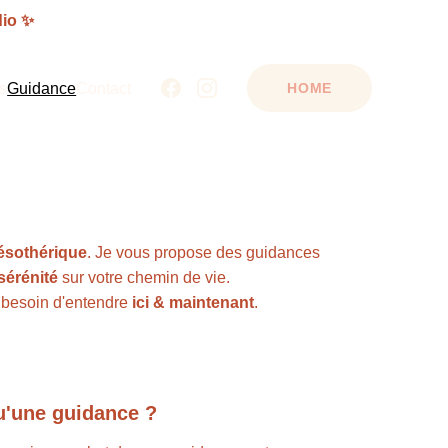
dio ✨
s
Guidance
Contact
HOME
ésothérique
. Je vous propose des guidances 
sérénité
 sur votre chemin de vie.
a besoin d'entendre 
ici & maintenant
.
u'une guidance ?