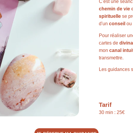
C'est une séance
chemin de vie
 
spirituelle
 se p
d'un 
conseil
 ou
Pour réaliser une
cartes de 
divina
mon 
canal intuit
transmettre.
Les guidances se
Tarif
30 min : 25€